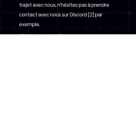
trajet avec nous, n’hésites pas à prendre
contact avec nous sur Discord [2] par
exemple.
N’hésites pas à utiliser
le
#RoadToZurich
&
#RoadToBusan
sur
les réseaux sociaux en
mentionnant
@lausanneesports
pour
soutenir notre line-up Navy !
[ 1 ]
http://www.ie-sf.org/our-
tournaments/busan2017
[ 2 ]
https://discord.gg/RZPDWSe