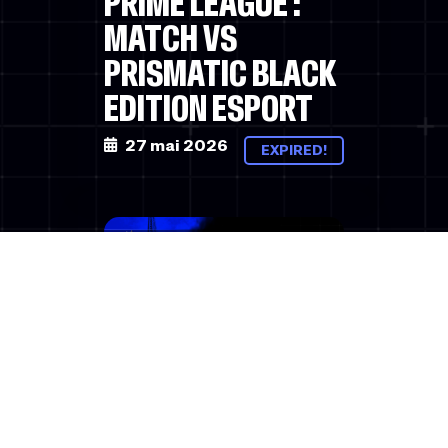
PRIME LEAGUE :
MATCH VS
PRISMATIC BLACK
EDITION ESPORT
27 mai 2026
EXPIRED!
More Events
Rue Anne Torcapel 2, 1202
Genf, Suisse
ELS – BIWEEKLY
HOSTED BY