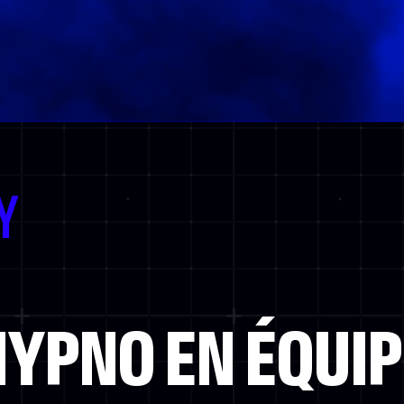
Y
HYPNO EN ÉQUIP