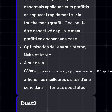
désormais appliquer leurs graffitis
en appuyant rapidement sur la
touche menu graffiti. Ceci peut-
être désactivé depuis le menu
graffiti en cochant une case
Optimisation de l’eau sur Inferno,
Nuke et Aztec
Ajout de la
CVar
,
et
mp_teamscore_map
mp_teamscore_1
mp_te
afficher les meilleures cartes d’une
série dans l’interface spectateur
Dust2