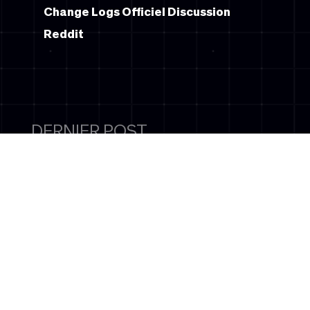
Change Logs Officiel
Discussion
Reddit
DERNIER POST
LE ELS À LA
CONQUÊTE DE LA
NEXUS LEAGUE 2026
: UNE NOUVELLE ÈRE