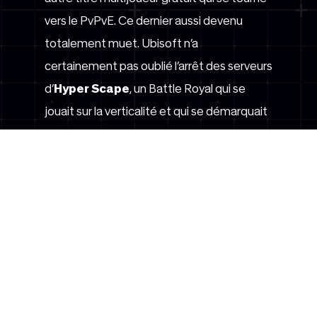
vers le PvPvE. Ce dernier aussi devenu
totalement muet. Ubisoft n’a
certainement pas oublié l’arrêt des serveurs
d’
Hyper Scape
, un Battle Royal qui se
jouait sur la verticalité et qui se démarquait
malgré tout de sa concurrence.
UNE SEMAINE PLEINE
D'ESPOIR