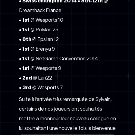
•
Swiss champion 2014
•
8th-12th
@
Dreamhack France
•
1st
@ Wesports 10
•
1st
@ Polylan 25
•
8th
@ Epsilan 12
•
1st
@ Erenya 9
•
1st
@ NetGame Convention 2014
•
1st
@ Wesports 9
•
2nd
@ Lan22
•
3rd
@ Wesports 7
Suite à l’arrivée très remarquée de Sylvain,
certains de nos joueurs ont souhaités
mettre à l’honneur leur nouveau collègue en
lui souhaitant une nouvelle fois la bienvenue