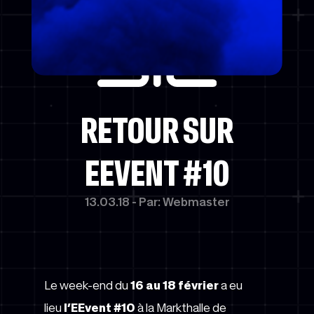
POWERED BY
RETOUR SUR
EEVENT #10
13.03.18 - Par: Webmaster
Le week-end du
16 au 18 février
a eu
lieu
l’EEvent #10
à la Markthalle de