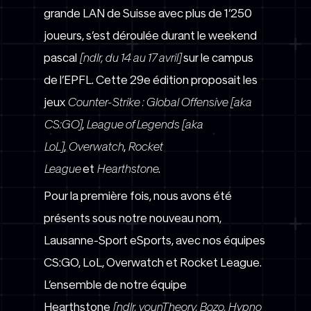
grande LAN de Suisse avec plus de 1’250
joueurs, s’est déroulée durant le weekend
pascal
[ndlr, du 14 au 17 avril]
sur le campus
de l’EPFL. Cette 29e édition proposait les
jeux
Counter-Strike : Global Offensive [aka
CS:GO]
,
League of Legends [aka
LoL]
,
Overwatch
,
Rocket
League
et
Hearthstone
.
Pour la première fois, nous avons été
présents sous notre nouveau nom,
Lausanne-Sport eSports, avec nos équipes
CS:GO, LoL, Overwatch et Rocket League.
L’ensemble de notre équipe
Hearthstone
[ndlr, younTheory, Bozo, Hypno