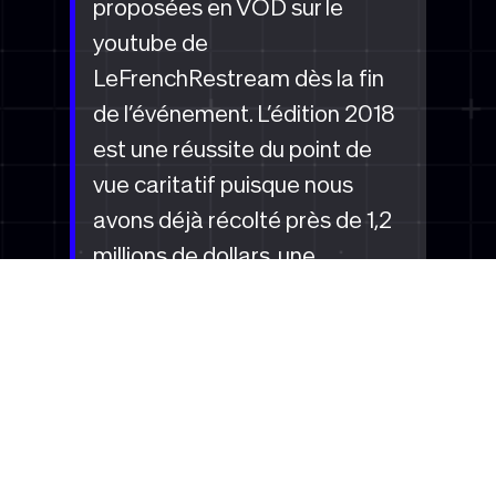
proposées en VOD sur le
youtube de
LeFrenchRestream dès la fin
de l’événement. L’édition 2018
est une réussite du point de
vue caritatif puisque nous
avons déjà récolté près de 1,2
millions de dollars, une
performance semblable à
l’édition précédente où 2,2
millions de dollars avaient
finalement été versés à la
Prevent Cancer Foundation. Le
public Francophone rassemblé