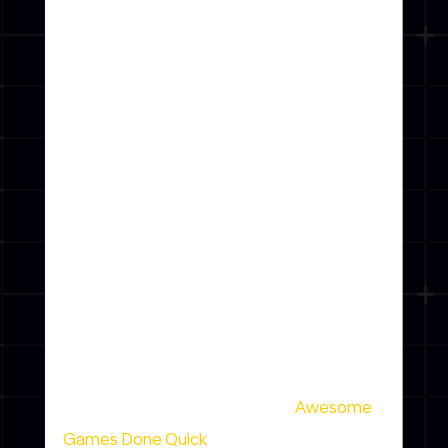
POWERED BY
ZOOM SUR
L’AGDQ
15.01.18 - Par: Webmaster
L’
AGQD
c’est quoi ? Il s’agit de l’
Awesome
Games Done Quick
, le plus célèbre des