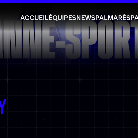
ACCUEIL
ÉQUIPES
NEWS
PALMARÈS
P
Y