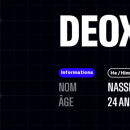
DEO
Informations
He / Him
NOM
NASS
ÂGE
24 A