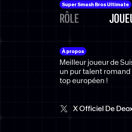
Super Smash Bros Ultimate
RÔLE
JOUE
À propos
Meilleur joueur de Sui
un pur talent romand q
top européen !
X Officiel De Deo