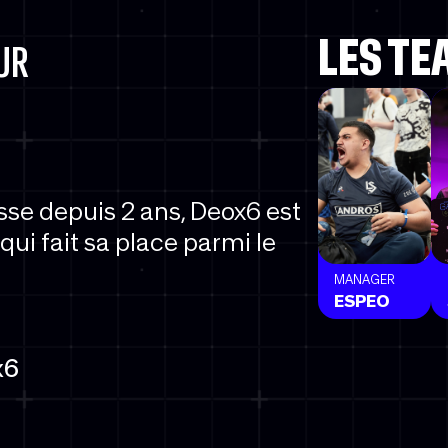
LES T
UR
sse depuis 2 ans, Deox6 est
ui fait sa place parmi le
MANAGER
ESPEO
x6