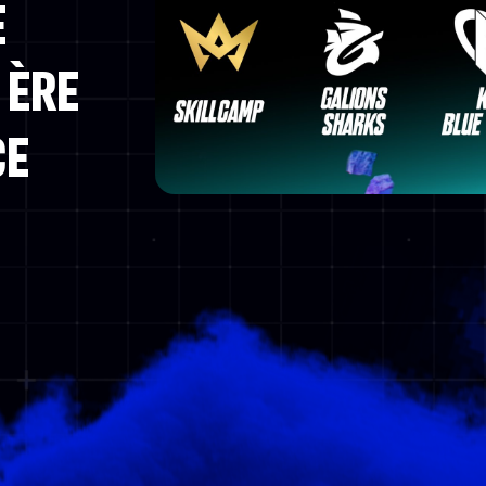
E
 ÈRE
CE