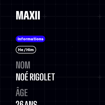
MAXII
Informations
He / Him
NOM
NOÉ RIGOLET
ÂGE
26 ANS