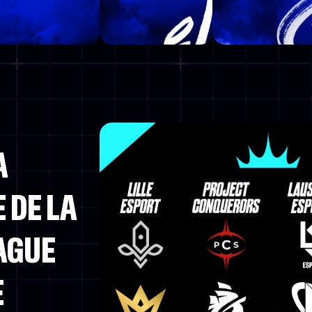
A
 DE LA
AGUE
E