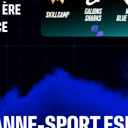
 ÈRE
CE
ANNE-SPORT ES