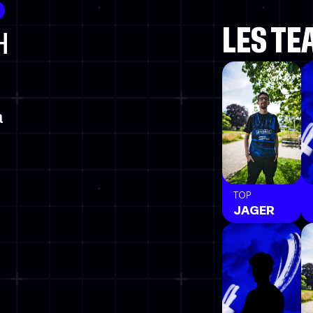
LES T
H
a
TOP
JAGER