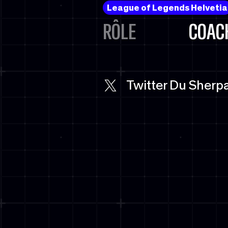
League of Legends Helvetia
RÔLE
COAC
Twitter Du Sherp