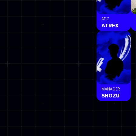
ADC
ATREX
MANAGER
SHOZU