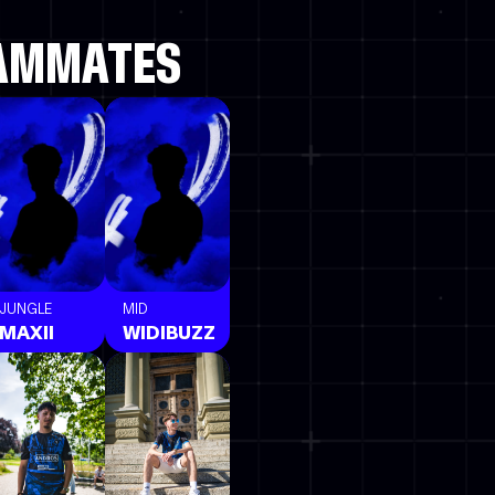
EAMMATES
JUNGLE
MID
MAXII
WIDIBUZZ