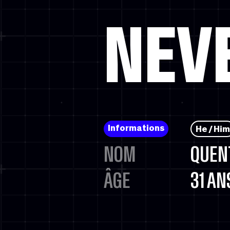
NEV
Informations
He / Him
NOM
QUENT
ÂGE
31 AN