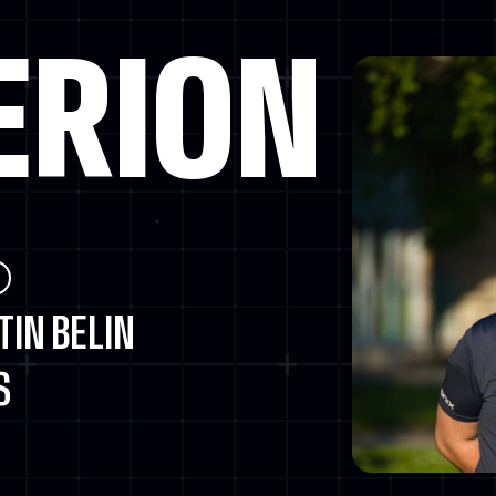
ERION
IN BELIN
S